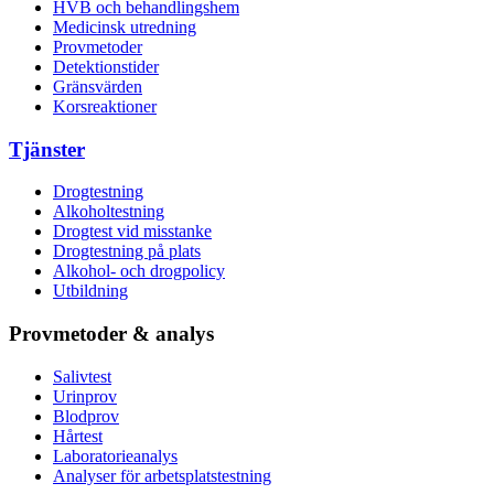
HVB och behandlingshem
Medicinsk utredning
Provmetoder
Detektionstider
Gränsvärden
Korsreaktioner
Tjänster
Drogtestning
Alkoholtestning
Drogtest vid misstanke
Drogtestning på plats
Alkohol- och drogpolicy
Utbildning
Provmetoder & analys
Salivtest
Urinprov
Blodprov
Hårtest
Laboratorieanalys
Analyser för arbetsplatstestning