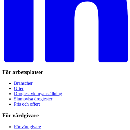
För arbetsplatser
Branscher
Orter
Drogtest vid nyanställning
Slumpvisa drogtester
Pris och offert
För vårdgivare
För vårdgivare