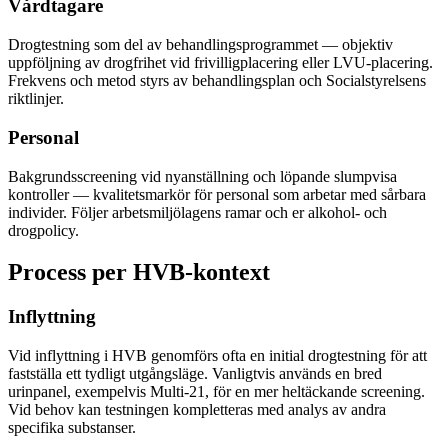
Vårdtagare
Drogtestning som del av behandlingsprogrammet — objektiv
uppföljning av drogfrihet vid frivilligplacering eller LVU-placering.
Frekvens och metod styrs av behandlingsplan och Socialstyrelsens
riktlinjer.
Personal
Bakgrundsscreening vid nyanställning och löpande slumpvisa
kontroller — kvalitetsmarkör för personal som arbetar med sårbara
individer. Följer arbetsmiljölagens ramar och er alkohol- och
drogpolicy.
Process per HVB-kontext
Inflyttning
Vid inflyttning i HVB genomförs ofta en initial drogtestning för att
fastställa ett tydligt utgångsläge. Vanligtvis används en bred
urinpanel, exempelvis Multi-21, för en mer heltäckande screening.
Vid behov kan testningen kompletteras med analys av andra
specifika substanser.