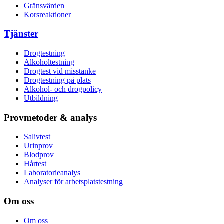
Gränsvärden
Korsreaktioner
Tjänster
Drogtestning
Alkoholtestning
Drogtest vid misstanke
Drogtestning på plats
Alkohol- och drogpolicy
Utbildning
Provmetoder & analys
Salivtest
Urinprov
Blodprov
Hårtest
Laboratorieanalys
Analyser för arbetsplatstestning
Om oss
Om oss