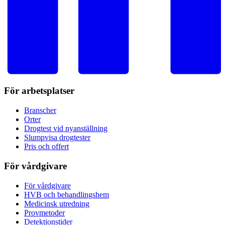
För arbetsplatser
Branscher
Orter
Drogtest vid nyanställning
Slumpvisa drogtester
Pris och offert
För vårdgivare
För vårdgivare
HVB och behandlingshem
Medicinsk utredning
Provmetoder
Detektionstider