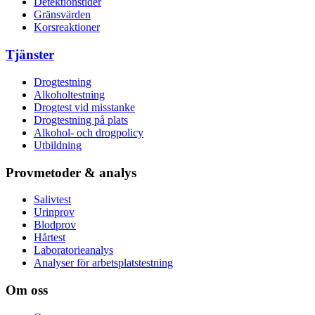
Detektionstider
Gränsvärden
Korsreaktioner
Tjänster
Drogtestning
Alkoholtestning
Drogtest vid misstanke
Drogtestning på plats
Alkohol- och drogpolicy
Utbildning
Provmetoder & analys
Salivtest
Urinprov
Blodprov
Hårtest
Laboratorieanalys
Analyser för arbetsplatstestning
Om oss