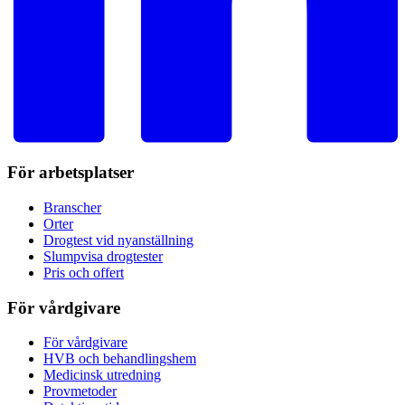
För arbetsplatser
Branscher
Orter
Drogtest vid nyanställning
Slumpvisa drogtester
Pris och offert
För vårdgivare
För vårdgivare
HVB och behandlingshem
Medicinsk utredning
Provmetoder