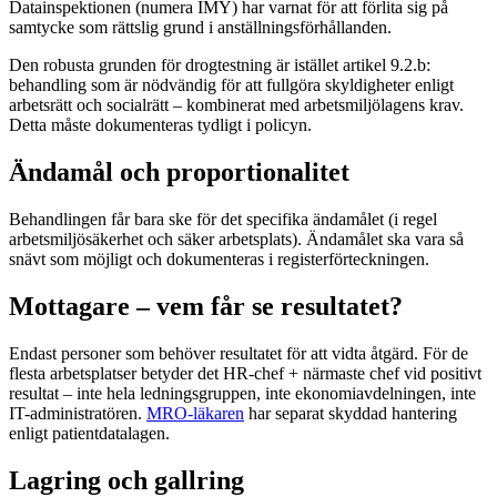
Datainspektionen (numera IMY) har varnat för att förlita sig på
samtycke som rättslig grund i anställningsförhållanden.
Den robusta grunden för drogtestning är istället artikel 9.2.b:
behandling som är nödvändig för att fullgöra skyldigheter enligt
arbetsrätt och socialrätt – kombinerat med arbetsmiljölagens krav.
Detta måste dokumenteras tydligt i policyn.
Ändamål och proportionalitet
Behandlingen får bara ske för det specifika ändamålet (i regel
arbetsmiljösäkerhet och säker arbetsplats). Ändamålet ska vara så
snävt som möjligt och dokumenteras i registerförteckningen.
Mottagare – vem får se resultatet?
Endast personer som behöver resultatet för att vidta åtgärd. För de
flesta arbetsplatser betyder det HR-chef + närmaste chef vid positivt
resultat – inte hela ledningsgruppen, inte ekonomiavdelningen, inte
IT-administratören.
MRO-läkaren
har separat skyddad hantering
enligt patientdatalagen.
Lagring och gallring