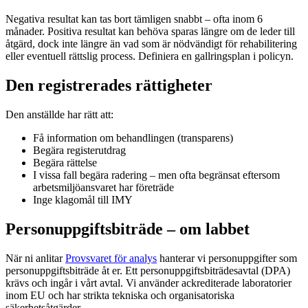
Negativa resultat kan tas bort tämligen snabbt – ofta inom 6
månader. Positiva resultat kan behöva sparas längre om de leder till
åtgärd, dock inte längre än vad som är nödvändigt för rehabilitering
eller eventuell rättslig process. Definiera en gallringsplan i policyn.
Den registrerades rättigheter
Den anställde har rätt att:
Få information om behandlingen (transparens)
Begära registerutdrag
Begära rättelse
I vissa fall begära radering – men ofta begränsat eftersom
arbetsmiljöansvaret har företräde
Inge klagomål till IMY
Personuppgiftsbiträde – om labbet
När ni anlitar
Provsvaret för analys
hanterar vi personuppgifter som
personuppgiftsbiträde åt er. Ett personuppgiftsbiträdesavtal (DPA)
krävs och ingår i vårt avtal. Vi använder ackrediterade laboratorier
inom EU och har strikta tekniska och organisatoriska
säkerhetsåtgärder.