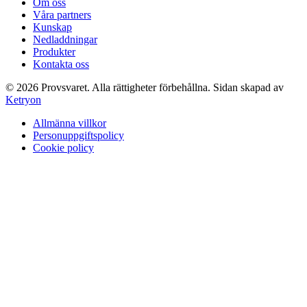
Om oss
Våra partners
Kunskap
Nedladdningar
Produkter
Kontakta oss
©
2026
Provsvaret.
Alla rättigheter förbehållna.
Sidan skapad av
Ketryon
Allmänna villkor
Personuppgiftspolicy
Cookie policy