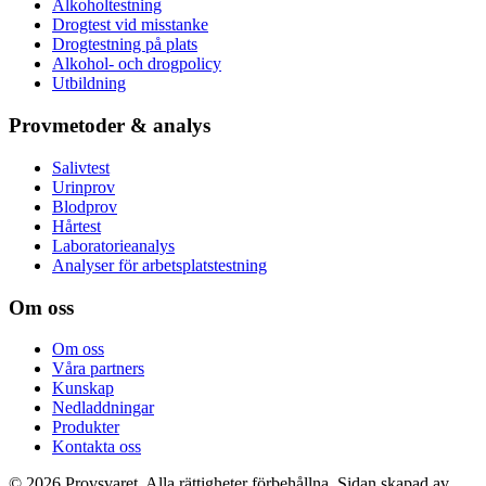
Alkoholtestning
Drogtest vid misstanke
Drogtestning på plats
Alkohol- och drogpolicy
Utbildning
Provmetoder & analys
Salivtest
Urinprov
Blodprov
Hårtest
Laboratorieanalys
Analyser för arbetsplatstestning
Om oss
Om oss
Våra partners
Kunskap
Nedladdningar
Produkter
Kontakta oss
©
2026
Provsvaret.
Alla rättigheter förbehållna.
Sidan skapad av