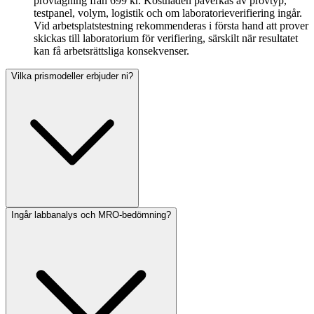
provtagning från 699 kr. Kostnaden påverkas av provtyp,
testpanel, volym, logistik och om laboratorieverifiering ingår.
Vid arbetsplatstestning rekommenderas i första hand att prover
skickas till laboratorium för verifiering, särskilt när resultatet
kan få arbetsrättsliga konsekvenser.
Vilka prismodeller erbjuder ni?
Ingår labbanalys och MRO-bedömning?