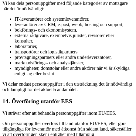
Vi kan dela personuppgifter med följande kategorier av mottagare
när det är nödvändigt:
IT-leverantörer och systemleverantörer,
leverantörer av CRM, e-post, webb, hosting och support,
bokförings- och ekonomisystem,
externa rådgivare, exempelvis jurister, revisorer eller
konsulter,
laboratorier,
transportörer och logistikpartners,
provtagningspartners eller andra underleverantörer,
marknadsförings- och analystjänster,
myndigheter, domstolar eller andra aktörer när vi är skyldiga
enligt lag eller beslut.
Vi delar endast personuppgifter i den utsträckning det är nödvändigt
och lämpligt för det aktuella ändamålet.
14. Överföring utanför EES
Vi strävar efter att behandla personuppgifter inom EU/EES.
Om personuppgifter överförs till land utanför EU/EES, eller görs
tillgängliga för leverantör med åtkomst från sådant land, säkerställer
vi att överföringen sker i enlighet med tillämplig