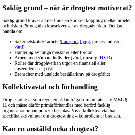
Saklig grund – när är drogtest motiverat?
Saklig grund kräver att det finns en konkret koppling mellan arbetet
och risken för negativa konsekvenser av drogpåverkan. Det kan
handla om:
Säkerhetskritiskt arbete (
transport
,
bygg
, processindustri,
vård
)
Hantering av tunga maskiner eller fordon
Arbete med sårbara individer (vård, omsorg,
HVB
)
Roller där drogpåverkan utgör en finansiell eller
anseendemässig risk
Branscher med uttalade beställarkrav på drogfrihet
Kollektivavtal och förhandling
Drogtestning är som regel en sådan fråga som omfattas av MBL §
11 och måste därför primärförhandlas med berörd facklig
organisation innan policyn beslutas. Vissa kollektivavtal har
specifika skrivningar om drogtestning – kontrollera er bransch.
Kan en anställd neka drogtest?