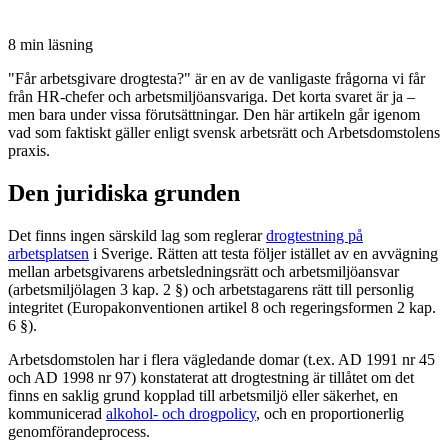
8 min
läsning
"Får arbetsgivare drogtesta?" är en av de vanligaste frågorna vi får
från HR-chefer och arbetsmiljöansvariga. Det korta svaret är ja –
men bara under vissa förutsättningar. Den här artikeln går igenom
vad som faktiskt gäller enligt svensk arbetsrätt och Arbetsdomstolens
praxis.
Den juridiska grunden
Det finns ingen särskild lag som reglerar
drogtestning på
arbetsplatsen
i Sverige. Rätten att testa följer istället av en avvägning
mellan arbetsgivarens arbetsledningsrätt och arbetsmiljöansvar
(arbetsmiljölagen 3 kap. 2 §) och arbetstagarens rätt till personlig
integritet (Europakonventionen artikel 8 och regeringsformen 2 kap.
6 §).
Arbetsdomstolen har i flera vägledande domar (t.ex. AD 1991 nr 45
och AD 1998 nr 97) konstaterat att drogtestning är tillåtet om det
finns en saklig grund kopplad till arbetsmiljö eller säkerhet, en
kommunicerad
alkohol- och drogpolicy
, och en proportionerlig
genomförandeprocess.