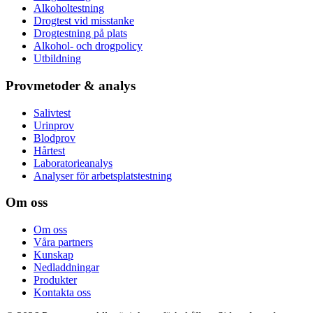
Alkoholtestning
Drogtest vid misstanke
Drogtestning på plats
Alkohol- och drogpolicy
Utbildning
Provmetoder & analys
Salivtest
Urinprov
Blodprov
Hårtest
Laboratorieanalys
Analyser för arbetsplatstestning
Om oss
Om oss
Våra partners
Kunskap
Nedladdningar
Produkter
Kontakta oss