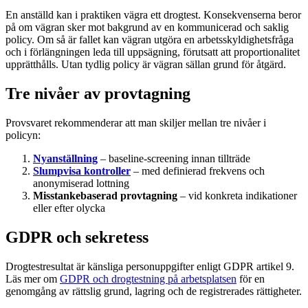
En anställd kan i praktiken vägra ett drogtest. Konsekvenserna beror
på om vägran sker mot bakgrund av en kommunicerad och saklig
policy. Om så är fallet kan vägran utgöra en arbetsskyldighetsfråga
och i förlängningen leda till uppsägning, förutsatt att proportionalitet
upprätthålls. Utan tydlig policy är vägran sällan grund för åtgärd.
Tre nivåer av provtagning
Provsvaret rekommenderar att man skiljer mellan tre nivåer i
policyn:
Nyanställning
– baseline-screening innan tillträde
Slumpvisa kontroller
– med definierad frekvens och
anonymiserad lottning
Misstankebaserad provtagning
– vid konkreta indikationer
eller efter olycka
GDPR och sekretess
Drogtestresultat är känsliga personuppgifter enligt GDPR artikel 9.
Läs mer om
GDPR och drogtestning på arbetsplatsen
för en
genomgång av rättslig grund, lagring och de registrerades rättigheter.