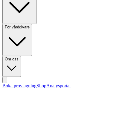
För vårdgivare
Om oss
Boka provtagning
Shop
Analysportal