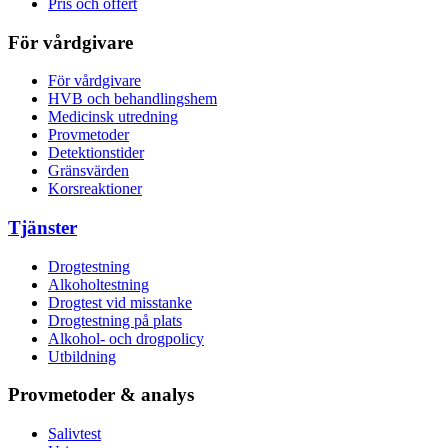
Pris och offert
För vårdgivare
För vårdgivare
HVB och behandlingshem
Medicinsk utredning
Provmetoder
Detektionstider
Gränsvärden
Korsreaktioner
Tjänster
Drogtestning
Alkoholtestning
Drogtest vid misstanke
Drogtestning på plats
Alkohol- och drogpolicy
Utbildning
Provmetoder & analys
Salivtest