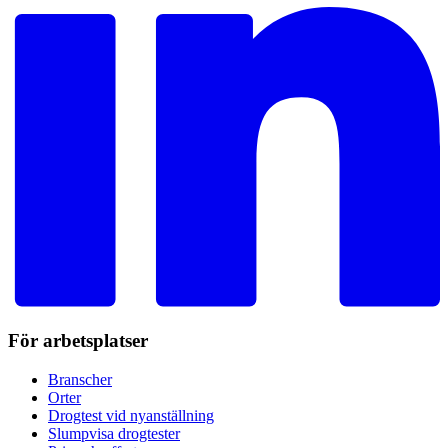
För arbetsplatser
Branscher
Orter
Drogtest vid nyanställning
Slumpvisa drogtester