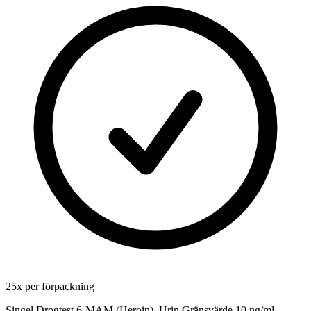
25
x
per förpackning
Singel Drogtest 6-MAM (Heroin). Urin Gränsvärde 10 ng/ml.