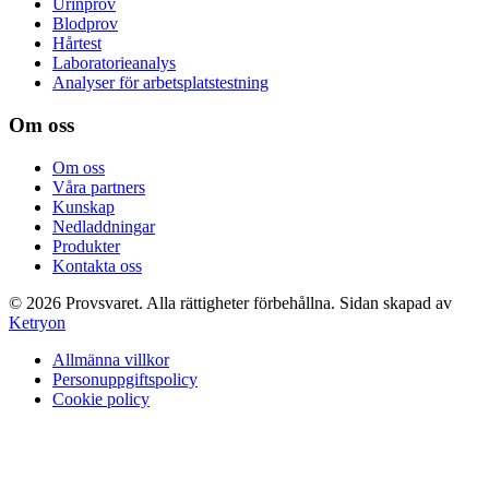
Urinprov
Blodprov
Hårtest
Laboratorieanalys
Analyser för arbetsplatstestning
Om oss
Om oss
Våra partners
Kunskap
Nedladdningar
Produkter
Kontakta oss
©
2026
Provsvaret.
Alla rättigheter förbehållna.
Sidan skapad av
Ketryon
Allmänna villkor
Personuppgiftspolicy
Cookie policy