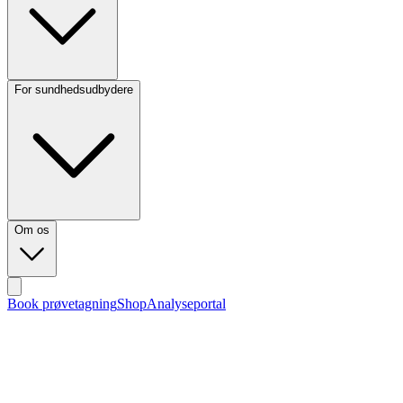
For sundhedsudbydere
Om os
Book prøvetagning
Shop
Analyseportal