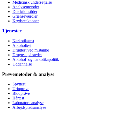
Medicinsk undersøgelse
Analysemetoder
Detektionstider
Grænseværdier
Krydsreaktioner
Tjenester
Narkotikatest
Alkoholtest
Drugtest ved mistanke
Drugtest på stedet
Alkohol- og narkotikapolitik
Uddannelse
Prøvemetoder & analyse
Spyttest
Urinprøve
Blodprøve
Hårtest
Laboratorieanalyse
Arbejdspladsanalyse