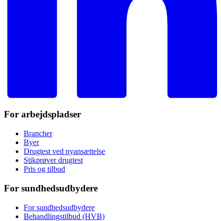
For arbejdspladser
Brancher
Byer
Drugtest ved nyansættelse
Stikprøver drugtest
Pris og tilbud
For sundhedsudbydere
For sundhedsudbydere
Behandlingstilbud (HVB)