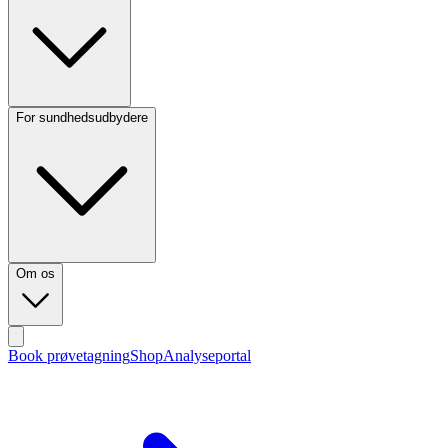
For sundhedsudbydere
Om os
Book prøvetagning
Shop
Analyseportal