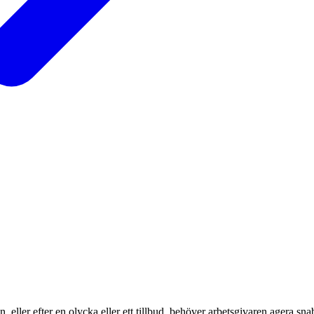
eller efter en olycka eller ett tillbud, behöver arbetsgivaren agera snab