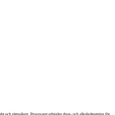
bt och rättssäkert. Provsvaret erbjuder drog- och alkoholtestning för