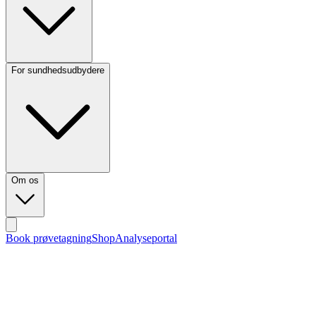
For sundhedsudbydere
Om os
Book prøvetagning
Shop
Analyseportal