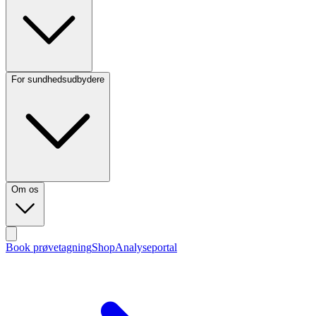
For sundhedsudbydere
Om os
Book prøvetagning
Shop
Analyseportal