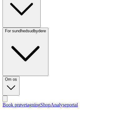
For sundhedsudbydere
Om os
Book prøvetagning
Shop
Analyseportal