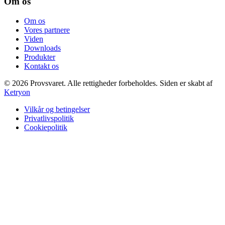
Om os
Om os
Vores partnere
Viden
Downloads
Produkter
Kontakt os
©
2026
Provsvaret.
Alle rettigheder forbeholdes.
Siden er skabt af
Ketryon
Vilkår og betingelser
Privatlivspolitik
Cookiepolitik