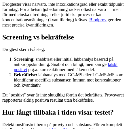
Drogtester visar närvaro, inte intoxikationsgrad eller exakt tidpunkt
för intag. För arbetsmiljöbedömning räcker oftast närvaro — men
för medicinska utredningar eller juridiska processer kan
koncentrationsmätningar (kvantifiering) krävas.
Blodprov
ger den
mest precisa kvantifieringen.
Screening vs bekräftelse
Drogtest sker i två steg:
Screening:
snabbtest eller initial labbanalys baserad på
antikroppsbindning. Snabbt och billigt, men kan ge
falskt
positivt
p.g.a. korsreaktioner med läkemedel.
Bekräftelse:
labbanalys med GC-MS eller LC-MS-MS som
identifierar specifika substanser. Immun mot korsreaktioner
och kvantitativ.
Ett "positivt" svar är inte slutgiltigt förrän det bekräftats. Provsvaret
rapporterar aldrig positiva resultat utan bekräftelse.
Hur långt tillbaka i tiden visar testet?
Detektionsfönstret beror på provtyp och substans. För en komplett