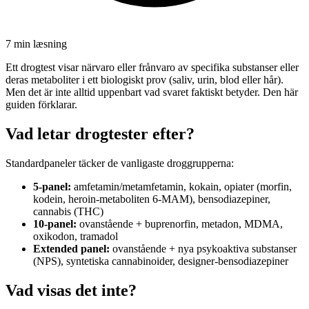
7 min
læsning
Ett drogtest visar närvaro eller frånvaro av specifika substanser eller
deras metaboliter i ett biologiskt prov (saliv, urin, blod eller hår).
Men det är inte alltid uppenbart vad svaret faktiskt betyder. Den här
guiden förklarar.
Vad letar drogtester efter?
Standardpaneler täcker de vanligaste droggrupperna:
5-panel:
amfetamin/metamfetamin, kokain, opiater (morfin,
kodein, heroin-metaboliten 6-MAM), bensodiazepiner,
cannabis (THC)
10-panel:
ovanstående + buprenorfin, metadon, MDMA,
oxikodon, tramadol
Extended panel:
ovanstående + nya psykoaktiva substanser
(NPS), syntetiska cannabinoider, designer-bensodiazepiner
Vad visas det inte?