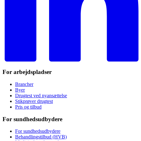
For arbejdspladser
Brancher
Byer
Drugtest ved nyansættelse
Stikprøver drugtest
Pris og tilbud
For sundhedsudbydere
For sundhedsudbydere
Behandlingstilbud (HVB)