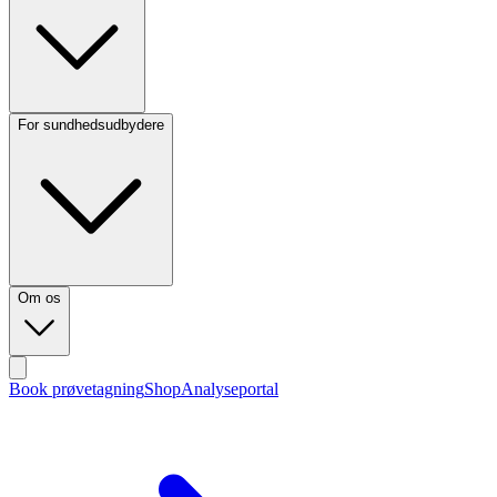
For sundhedsudbydere
Om os
Book prøvetagning
Shop
Analyseportal