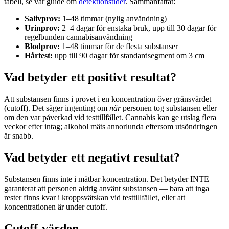
tabell, se vår guide om
detektionstider
. Sammanfattat:
Salivprov:
1–48 timmar (nylig användning)
Urinprov:
2–4 dagar för enstaka bruk, upp till 30 dagar för
regelbunden cannabisanvändning
Blodprov:
1–48 timmar för de flesta substanser
Hårtest:
upp till 90 dagar för standardsegment om 3 cm
Vad betyder ett positivt resultat?
Att substansen finns i provet i en koncentration över gränsvärdet
(cutoff). Det säger ingenting om
när
personen tog substansen eller
om den var påverkad vid testtillfället. Cannabis kan ge utslag flera
veckor efter intag; alkohol mäts annorlunda eftersom utsöndringen
är snabb.
Vad betyder ett negativt resultat?
Substansen finns inte i mätbar koncentration. Det betyder INTE
garanterat att personen aldrig använt substansen — bara att inga
rester finns kvar i kroppsvätskan vid testtillfället, eller att
koncentrationen är under cutoff.
Cutoff-värden