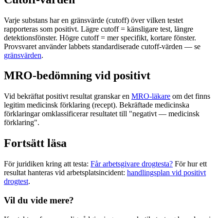
Varje substans har en gränsvärde (cutoff) över vilken testet
rapporteras som positivt. Lägre cutoff = känsligare test, längre
detektionsfönster. Högre cutoff = mer specifikt, kortare fönster.
Provsvaret använder labbets standardiserade cutoff-värden — se
gränsvärden
.
MRO-bedömning vid positivt
Vid bekräftat positivt resultat granskar en
MRO-läkare
om det finns
legitim medicinsk förklaring (recept). Bekräftade medicinska
förklaringar omklassificerar resultatet till "negativt — medicinsk
förklaring".
Fortsätt läsa
För juridiken kring att testa:
Får arbetsgivare drogtesta?
För hur ett
resultat hanteras vid arbetsplatsincident:
handlingsplan vid positivt
drogtest
.
Vil du vide mere?