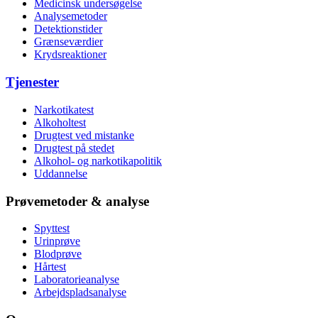
Medicinsk undersøgelse
Analysemetoder
Detektionstider
Grænseværdier
Krydsreaktioner
Tjenester
Narkotikatest
Alkoholtest
Drugtest ved mistanke
Drugtest på stedet
Alkohol- og narkotikapolitik
Uddannelse
Prøvemetoder & analyse
Spyttest
Urinprøve
Blodprøve
Hårtest
Laboratorieanalyse
Arbejdspladsanalyse