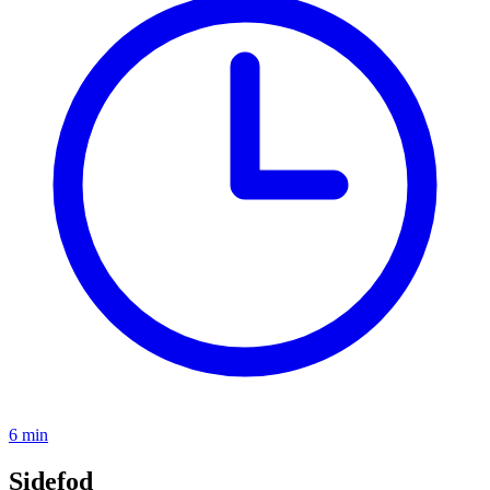
6 min
Sidefod