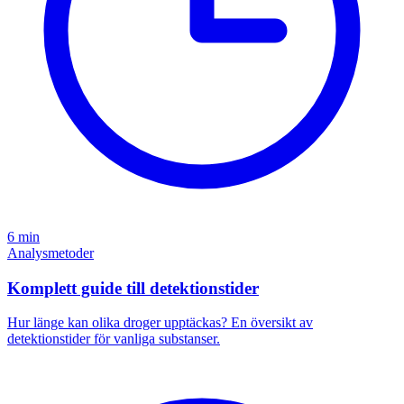
6 min
Analysmetoder
Komplett guide till detektionstider
Hur länge kan olika droger upptäckas? En översikt av
detektionstider för vanliga substanser.