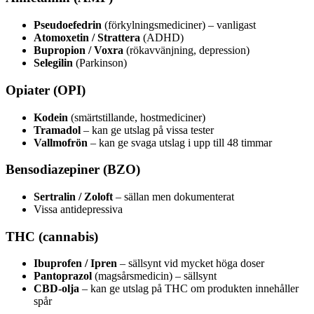
Pseudoefedrin
(förkylningsmediciner) – vanligast
Atomoxetin / Strattera
(ADHD)
Bupropion / Voxra
(rökavvänjning, depression)
Selegilin
(Parkinson)
Opiater (OPI)
Kodein
(smärtstillande, hostmediciner)
Tramadol
– kan ge utslag på vissa tester
Vallmofrön
– kan ge svaga utslag i upp till 48 timmar
Bensodiazepiner (BZO)
Sertralin / Zoloft
– sällan men dokumenterat
Vissa antidepressiva
THC (cannabis)
Ibuprofen / Ipren
– sällsynt vid mycket höga doser
Pantoprazol
(magsårsmedicin) – sällsynt
CBD-olja
– kan ge utslag på THC om produkten innehåller
spår