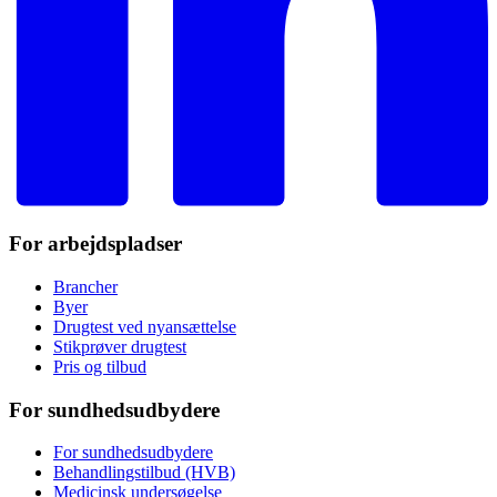
For arbejdspladser
Brancher
Byer
Drugtest ved nyansættelse
Stikprøver drugtest
Pris og tilbud
For sundhedsudbydere
For sundhedsudbydere
Behandlingstilbud (HVB)
Medicinsk undersøgelse