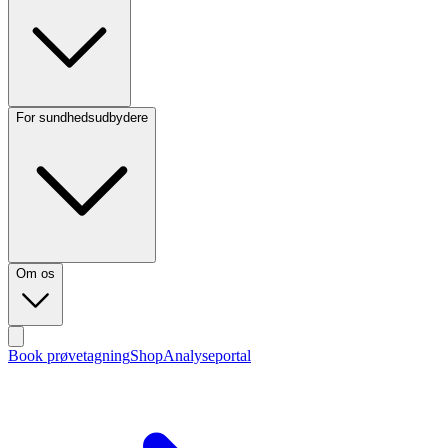
For sundhedsudbydere
Om os
Book prøvetagning
Shop
Analyseportal