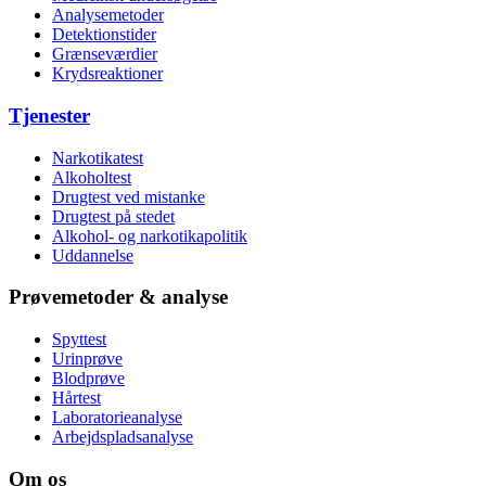
Analysemetoder
Detektionstider
Grænseværdier
Krydsreaktioner
Tjenester
Narkotikatest
Alkoholtest
Drugtest ved mistanke
Drugtest på stedet
Alkohol- og narkotikapolitik
Uddannelse
Prøvemetoder & analyse
Spyttest
Urinprøve
Blodprøve
Hårtest
Laboratorieanalyse
Arbejdspladsanalyse
Om os