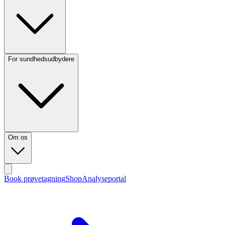
For sundhedsudbydere
Om os
Book prøvetagning
Shop
Analyseportal