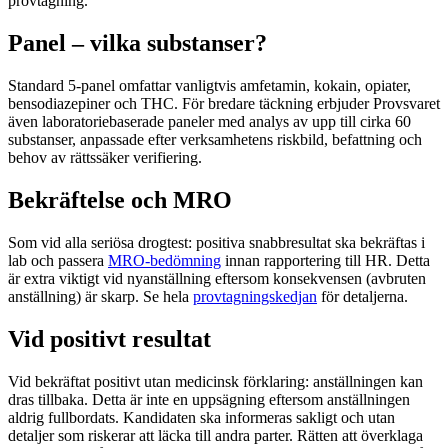
provtagning.
Panel – vilka substanser?
Standard 5-panel omfattar vanligtvis amfetamin, kokain, opiater,
bensodiazepiner och THC. För bredare täckning erbjuder Provsvaret
även laboratoriebaserade paneler med analys av upp till cirka 60
substanser, anpassade efter verksamhetens riskbild, befattning och
behov av rättssäker verifiering.
Bekräftelse och MRO
Som vid alla seriösa drogtest: positiva snabbresultat ska bekräftas i
lab och passera
MRO-bedömning
innan rapportering till HR. Detta
är extra viktigt vid nyanställning eftersom konsekvensen (avbruten
anställning) är skarp. Se hela
provtagningskedjan
för detaljerna.
Vid positivt resultat
Vid bekräftat positivt utan medicinsk förklaring: anställningen kan
dras tillbaka. Detta är inte en uppsägning eftersom anställningen
aldrig fullbordats. Kandidaten ska informeras sakligt och utan
detaljer som riskerar att läcka till andra parter. Rätten att överklaga