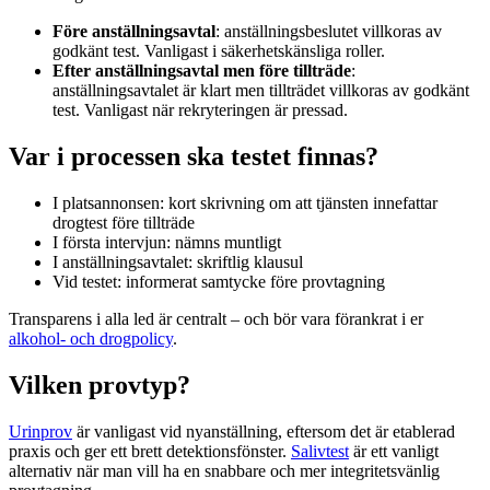
Före anställningsavtal
: anställningsbeslutet villkoras av
godkänt test. Vanligast i säkerhetskänsliga roller.
Efter anställningsavtal men före tillträde
:
anställningsavtalet är klart men tillträdet villkoras av godkänt
test. Vanligast när rekryteringen är pressad.
Var i processen ska testet finnas?
I platsannonsen: kort skrivning om att tjänsten innefattar
drogtest före tillträde
I första intervjun: nämns muntligt
I anställningsavtalet: skriftlig klausul
Vid testet: informerat samtycke före provtagning
Transparens i alla led är centralt – och bör vara förankrat i er
alkohol- och drogpolicy
.
Vilken provtyp?
Urinprov
är vanligast vid nyanställning, eftersom det är etablerad
praxis och ger ett brett detektionsfönster.
Salivtest
är ett vanligt
alternativ när man vill ha en snabbare och mer integritetsvänlig