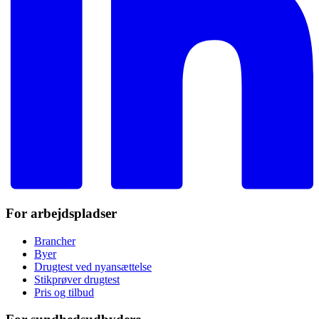
For arbejdspladser
Brancher
Byer
Drugtest ved nyansættelse
Stikprøver drugtest
Pris og tilbud