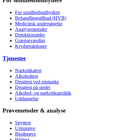
For sundhedsudbydere
For sundhedsudbydere
Behandlingstilbud (HVB)
Medicinsk undersøgelse
Analysemetoder
Detektionstider
Grænseværdier
Krydsreaktioner
Tjenester
Narkotikatest
Alkoholtest
Drugtest ved mistanke
Drugtest på stedet
Alkohol- og narkotikapolitik
Uddannelse
Prøvemetoder & analyse
Spyttest
Urinprøve
Blodprøve
Hårtest