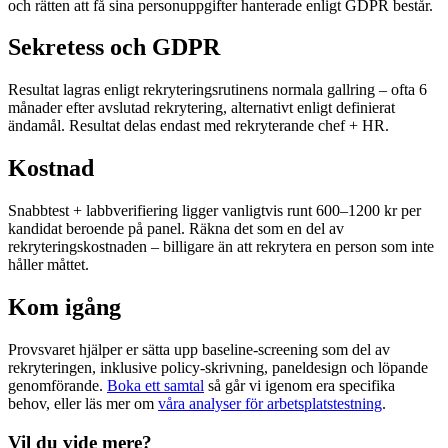
och rätten att få sina personuppgifter hanterade enligt GDPR består.
Sekretess och GDPR
Resultat lagras enligt rekryteringsrutinens normala gallring – ofta 6
månader efter avslutad rekrytering, alternativt enligt definierat
ändamål. Resultat delas endast med rekryterande chef + HR.
Kostnad
Snabbtest + labbverifiering ligger vanligtvis runt 600–1200 kr per
kandidat beroende på panel. Räkna det som en del av
rekryteringskostnaden – billigare än att rekrytera en person som inte
håller måttet.
Kom igång
Provsvaret hjälper er sätta upp baseline-screening som del av
rekryteringen, inklusive policy-skrivning, paneldesign och löpande
genomförande.
Boka ett samtal
så går vi igenom era specifika
behov, eller läs mer om
våra analyser för arbetsplatstestning
.
Vil du vide mere?