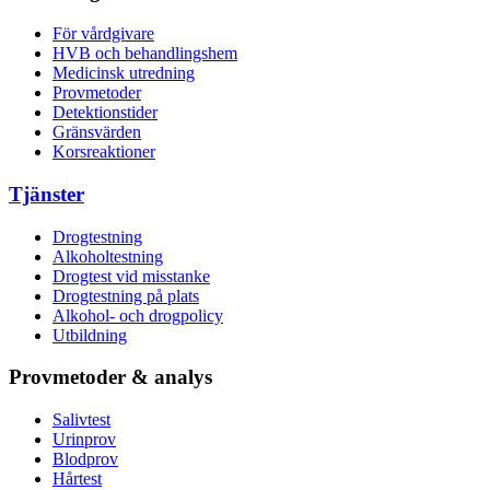
För vårdgivare
HVB och behandlingshem
Medicinsk utredning
Provmetoder
Detektionstider
Gränsvärden
Korsreaktioner
Tjänster
Drogtestning
Alkoholtestning
Drogtest vid misstanke
Drogtestning på plats
Alkohol- och drogpolicy
Utbildning
Provmetoder & analys
Salivtest
Urinprov
Blodprov
Hårtest