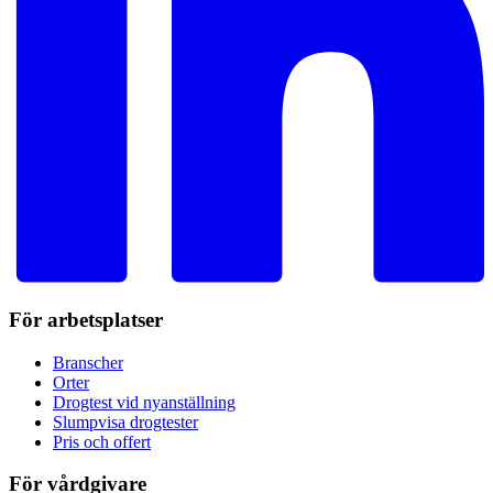
För arbetsplatser
Branscher
Orter
Drogtest vid nyanställning
Slumpvisa drogtester
Pris och offert
För vårdgivare