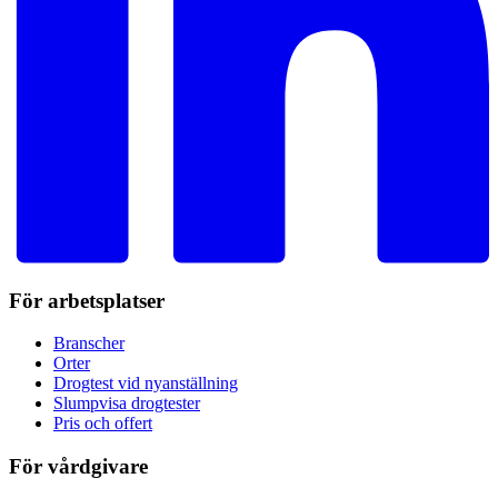
För arbetsplatser
Branscher
Orter
Drogtest vid nyanställning
Slumpvisa drogtester
Pris och offert
För vårdgivare