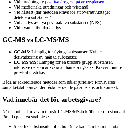
Vid utredning av
positiva drogtest på arbetsplatsen
Vid medicinska utredningar och tvistemål
Vid hårtest (där metoden krävs för att överhuvudtaget
detektera substanser)
Vid analys av nya psykoaktiva substanser (NPS)
Vid kvantitativ blodanalys
GC-MS vs LC-MS/MS
GC-MS:
Lämplig för flyktiga substanser. Kräver
derivatisering av många substanser.
LC-MS/MS:
Lämplig för en bredare grupp substanser,
inklusive de som är svåra att hantera i gasfas. Kräver mindre
provförberedelse.
Båda är ackrediterade metoder som håller juridiskt. Provsvarets
samarbetslabb använder båda beroende på substans och kontext.
Vad innebär det för arbetsgivare?
När ni anlitar Provsvaret ingår LC-MS/MS-bekräftelse som standard
för alla positiva snabbtest:
Specifik substansidentifikation (inte bara "amfetamin", utan