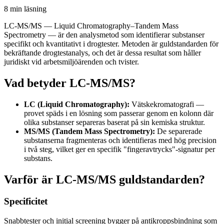
8 min
läsning
LC-MS/MS — Liquid Chromatography–Tandem Mass
Spectrometry — är den analysmetod som identifierar substanser
specifikt och kvantitativt i drogtester. Metoden är guldstandarden för
bekräftande drogtestanalys, och det är dessa resultat som håller
juridiskt vid arbetsmiljöärenden och tvister.
Vad betyder LC-MS/MS?
LC (Liquid Chromatography):
Vätskekromatografi —
provet späds i en lösning som passerar genom en kolonn där
olika substanser separeras baserat på sin kemiska struktur.
MS/MS (Tandem Mass Spectrometry):
De separerade
substanserna fragmenteras och identifieras med hög precision
i två steg, vilket ger en specifik "fingeravtrycks"-signatur per
substans.
Varför är LC-MS/MS guldstandarden?
Specificitet
Snabbtester och initial screening bygger på antikroppsbindning som