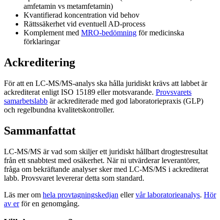
amfetamin vs metamfetamin)
Kvantifierad koncentration vid behov
Rättssäkerhet vid eventuell AD-process
Komplement med
MRO-bedömning
för medicinska
förklaringar
Ackreditering
För att en LC-MS/MS-analys ska hålla juridiskt krävs att labbet är
ackrediterat enligt ISO 15189 eller motsvarande.
Provsvarets
samarbetslabb
är ackrediterade med god laboratoriepraxis (GLP)
och regelbundna kvalitetskontroller.
Sammanfattat
LC-MS/MS är vad som skiljer ett juridiskt hållbart drogtestresultat
från ett snabbtest med osäkerhet. När ni utvärderar leverantörer,
fråga om bekräftande analyser sker med LC-MS/MS i ackrediterat
labb. Provsvaret levererar detta som standard.
Läs mer om
hela provtagningskedjan
eller
vår laboratorieanalys
.
Hör
av er
för en genomgång.