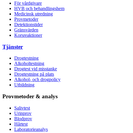
För vårdgivare
HVB och behandlingshem
Medicinsk utredning
Provmetoder
Detektionstider
Gränsvärden
Korsreaktioner
Tjänster
Drogtestning
Alkoholtestning
Drogtest vid misstanke
Drogtestning på plats
Alkohol- och drogpolicy
Utbildning
Provmetoder & analys
Salivtest
Urinprov
Blodprov
Hårtest
Laboratorieanalys